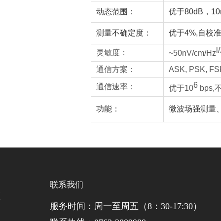
动态范围：
优于80dB，10
测量不确定度：
优于4%,自校
l
灵敏度：
~
50nV/cm/Hz
通信方案：
ASK, PSK,
6
通信速率：
优于10
bps
功能：
微波场强测量
联系我们
态
服务时间：周一至周五（8：30-17:30）