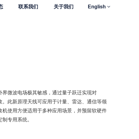
态
联系我们
关于我们
English
外界微波电场极其敏感，通过量子跃迁实现
对
收。
此新原理天线可应用于计量、雷达、通信
等领
收机使用方便适用于多种应用场景，并预留
软硬件
定制专用系统。